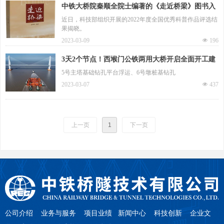
中铁大桥院秦顺全院士编著的《走近桥梁》图书入
选2022年度全国优秀科普作品
近日，科技部组织开展的2022年度全国优秀科普作品评选结
果揭晓。
2023-03-09
넶
196
3天2个节点！西堠门公铁两用大桥开启全面开工建
设新阶段
5号主塔基础钻孔平台浮运、6号墩桩基钻孔
2023-03-07
넶
437
上一页
1
下一页
公司介绍
业务与服务
项目业绩
新闻中心
科技创新
企业文