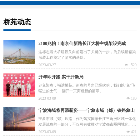
桥苑动态
2100兆帕！南京仙新路长江大桥主缆架设完成
这标志着大桥建设又向前迈出了关键的一步，为后续钢箱梁
吊装工作奠定了坚实的基础。
2023-03-27
넶
1520
开年即开跑 实干开新局
卯兔迎春，福满桥苑。新春的号角已经吹响，我们以“兔”飞
猛进的士气 ，翻开一页页崭新的篇章。
2023-03-09
넶
180
宁波海域将再添新姿——宁象市域（郊）铁路象山
港跨海大桥南侧主桥正式开工
宁象市域（郊）铁路，作为落实国家长江三角洲区域一体化
发展战略的一部分，不仅可有效推动宁波都市圈同城化、一
体化发展，也将在提升居民出行服务质量、带动沿线用地开
2023-03-09
넶
421
发、注入城市发展等方面带来新动力。