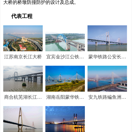
大桥的桥墩防撞防护的设计及总成。
代表工程
江苏南京长江大桥
宜宾金沙江公铁两
蒙华铁路公安长江
用特大桥
大桥
商合杭芜湖长江公
湖南岳阳蒙华铁路
安九铁路鳊鱼洲长
铁大桥
洞庭湖大桥
江大桥